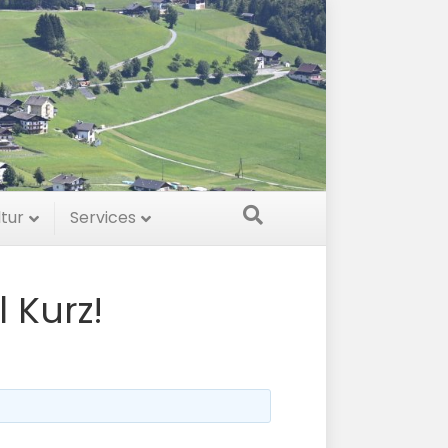
ltur
Services
l Kurz!