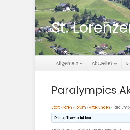
St. Lorenz
Allgemein
Aktuelles
E
Paralympics Aktu
Start
›
Foren
›
Forum
›
Mitteilungen
›
Paralympic
Dieses Thema ist leer.
Ansicht von 1 Beitrag (von insgesamt 1)