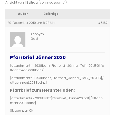
Ansicht von 1 Beitrag (von insgesamt 1)
Autor
Beiträge
29. Dezember 2019 um 8:28 Uhr
#5162
Anonym
Gast
Pfarrbrief Jänner 2020
[attachment=1:2938bdhz]
Pfarrbrief_Jänner_Teil1_20.JPG
[/a
ttachment:2938bdhz]
[attachment=0:2938bdhz]
Pfarrbrief_Jänner_Teil2_20.JPG
[/
attachment:2938bdhz]
Pfarrbrief zum Herunterladen:
[attachment=2:2938bdhz]
Pfarrbrief_Jänner20.pdf
[/attach
ment:2938bdhz]
St. Lorenzen ON