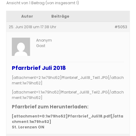
Ansicht von 1 Beitrag (von insgesamt 1)
Autor
Beiträge
25. Juni 2018 um 17:38 Uhr
#5053
Anonym
Gast
Pfarrbrief Juli 2018
[attachment=2:1w79ho52]
Pfarrbrief_Juli18_Teil1.JPG
[/attach
ment:1w79ho52]
[attachment=1:1w79ho52]
Pfarrbrief_Juli18_Teil2.JPG
[/attach
ment:1w79ho52]
Pfarrbrief zum Herunterladen:
[attachment=0:1w79ho52]
Pfarrbrief_Juli18.pdf
[/atta
chment:1w79ho52]
St. Lorenzen ON