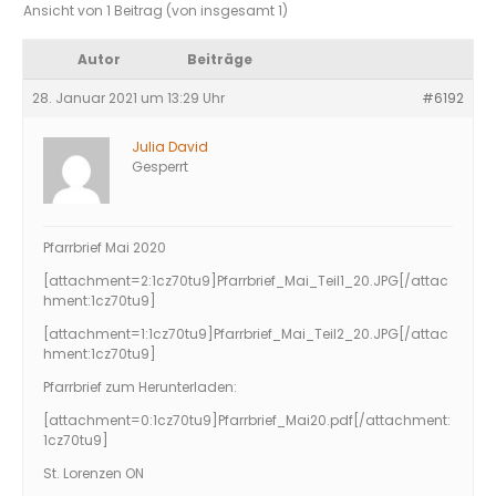
Ansicht von 1 Beitrag (von insgesamt 1)
Autor
Beiträge
28. Januar 2021 um 13:29 Uhr
#6192
Julia David
Gesperrt
Pfarrbrief Mai 2020
[attachment=2:1cz70tu9]
Pfarrbrief_Mai_Teil1_20.JPG
[/attac
hment:1cz70tu9]
[attachment=1:1cz70tu9]
Pfarrbrief_Mai_Teil2_20.JPG
[/attac
hment:1cz70tu9]
Pfarrbrief zum Herunterladen:
[attachment=0:1cz70tu9]
Pfarrbrief_Mai20.pdf
[/attachment:
1cz70tu9]
St. Lorenzen ON