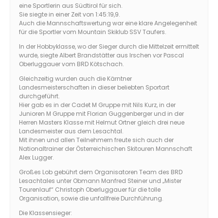
eine Sportlerin aus Südtirol für sich.
Sie siegte in einer Zeit von 1:45:19,9.
Auch die Mannschaftswertung war eine klare Angelegenheit
für die Sportler vom Mountain Skiklub SSV Taufers.
In der Hobbyklasse, wo der Sieger durch die Mittelzeit ermittelt
wurde, siegte Albert Brandstätter aus Irschen vor Pascal
Oberluggauer vom BRD Kötschach.
Gleichzeitig wurden auch die Kärntner
Landesmeisterschaften in dieser beliebten Sportart
durchgeführt.
Hier gab es in der Cadet M Gruppe mit Nils Kurz, in der
Junioren M Gruppe mit Florian Guggenberger und in der
Herren Masters Klasse mit Helmut Ortner gleich drei neue
Landesmeister aus dem Lesachtal.
Mit ihnen und allen Teilnehmern freute sich auch der
Nationaltrainer der Österreichischen Skitouren Mannschaft
Alex Lugger.
Großes Lob gebührt dem Organisatoren Team des BRD
Lesachtales unter Obmann Manfred Steiner und „Mister
Tourenlauf“ Christoph Oberluggauer für die tolle
Organisation, sowie die unfallfreie Durchführung.
Die Klassensieger: