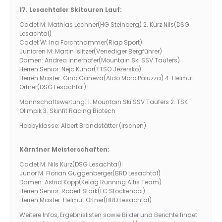
17. Lesachtaler Skitouren Lauf:
Cadet M: Mathias Lechner(HG Steinberg) 2. Kurz Nils(DSG
Lesachtal)
Cadet W: Ina Forchthammer(Riap Sport)
Junioren M: Martin Islitzer(Venediger Bergführer)
Damen: Andrea Innerhofer(Mountain Ski SSV Taufers)
Herren Senior: Nejc Kuhar(TTSO Jezersko)
Herren Master: Gino Ganeva(Aldo Moro Paluzza) 4. Helmut
Ortner(DSG Lesachtal)
Mannschaftswertung: 1. Mountain Ski SSV Taufers 2. TSK
Olimpik 3. Skinfit Racing Biotech
Hobbyklasse: Albert Brandstätter (Irschen)
Kärntner Meisterschaften:
Cadet M: Nils Kurz(DSG Lesachtal)
Junor M: Florian Guggenberger(BRD Lesachtal)
Damen: Astrid Kopp(Kelag Running Altis Team)
Herren Senior: Robert Stark(LC Stockenboi)
Herren Master: Helmut Ortner(BRD Lesachtal)
Weitere Infos, Ergebnislisten sowie Bilder und Berichte findet