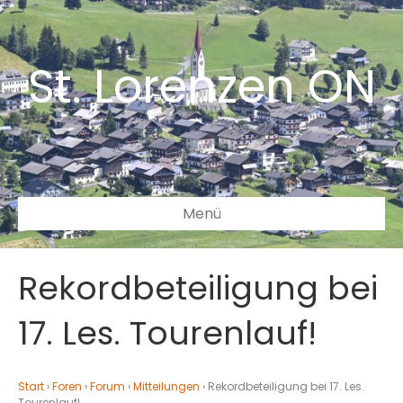
St. Lorenzen ON
Menü
Rekordbeteiligung bei
17. Les. Tourenlauf!
Start
›
Foren
›
Forum
›
Mitteilungen
›
Rekordbeteiligung bei 17. Les.
Tourenlauf!