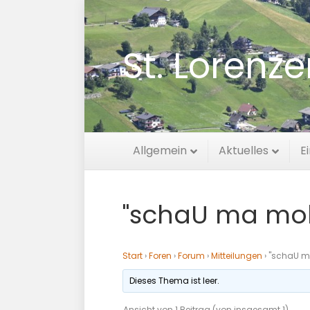
St. Lorenz
Allgemein
Aktuelles
E
"schaU ma mol"
Start
›
Foren
›
Forum
›
Mitteilungen
›
"schaU ma
Dieses Thema ist leer.
Ansicht von 1 Beitrag (von insgesamt 1)