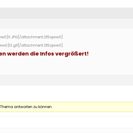
ww0]
I1.JPG
[/attachment:2t5ojww0]
jww0]
I2.gif
[/attachment:2t5ojww0]
en werden die Infos vergrößert!
 Thema antworten zu können.