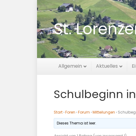
St. Lorenz
Allgemein
Aktuelles
E
Schulbeginn in
Start
›
Foren
›
Forum
›
Mitteilungen
›
Schulbegi
Dieses Thema ist leer.
Ansicht von 1 Beitrag (von insgesamt 1)