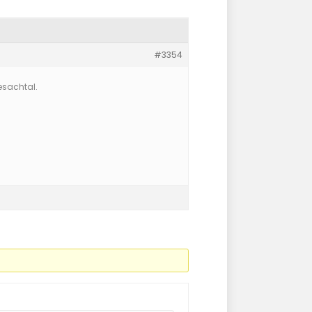
#3354
esachtal.