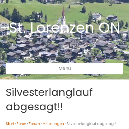
St. Lorenzen ON
Menü
Silvesterlanglauf
abgesagt!!
Start
›
Foren
›
Forum
›
Mitteilungen
›
Silvesterlanglauf abgesagt!!