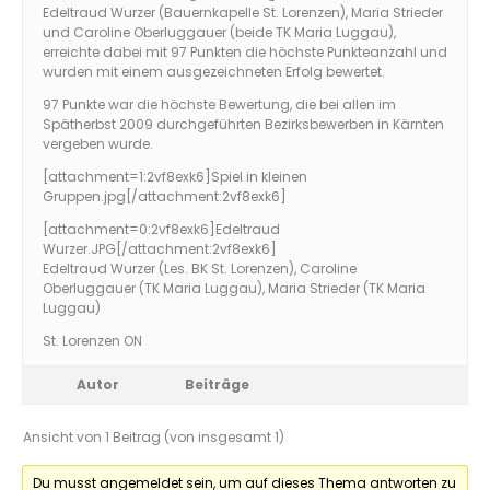
Edeltraud Wurzer (Bauernkapelle St. Lorenzen), Maria Strieder
und Caroline Oberluggauer (beide TK Maria Luggau),
erreichte dabei mit 97 Punkten die höchste Punkteanzahl und
wurden mit einem ausgezeichneten Erfolg bewertet.
97 Punkte war die höchste Bewertung, die bei allen im
Spätherbst 2009 durchgeführten Bezirksbewerben in Kärnten
vergeben wurde.
[attachment=1:2vf8exk6]
Spiel in kleinen
Gruppen.jpg
[/attachment:2vf8exk6]
[attachment=0:2vf8exk6]
Edeltraud
Wurzer.JPG
[/attachment:2vf8exk6]
Edeltraud Wurzer (Les. BK St. Lorenzen), Caroline
Oberluggauer (TK Maria Luggau), Maria Strieder (TK Maria
Luggau)
St. Lorenzen ON
Autor
Beiträge
Ansicht von 1 Beitrag (von insgesamt 1)
Du musst angemeldet sein, um auf dieses Thema antworten zu