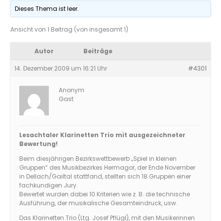
Dieses Thema ist leer.
Ansicht von 1 Beitrag (von insgesamt 1)
Autor
Beiträge
14. Dezember 2009 um 16:21 Uhr
#4301
Anonym
Gast
Lesachtaler Klarinetten Trio mit ausgezeichneter
Bewertung!
Beim diesjährigen Bezirkswettbewerb „Spiel in kleinen
Gruppen“ des Musikbezirkes Hermagor, der Ende November
in Dellach/Gailtal stattfand, stellten sich 18 Gruppen einer
fachkundigen Jury.
Bewertet wurden dabei 10 Kriterien wie z. B. die technische
Ausführung, der musikalische Gesamteindruck, usw.
Das Klarinetten Trio (Ltg. Josef Pflügl), mit den Musikerinnen