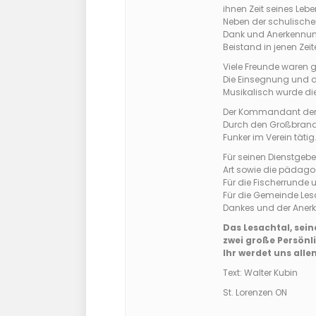
ihnen Zeit seines Lebe
Neben der schulische
Dank und Anerkennung 
Beistand in jenen Zeit
Viele Freunde waren
Die Einsegnung und de
Musikalisch wurde di
Der Kommandant der Fe
Durch den Großbrand i
Funker im Verein täti
Für seinen Dienstgeber
Art sowie die pädago
Für die Fischerrunde 
Für die Gemeinde Les
Dankes und der Aner
Das Lesachtal, sei
zwei große Persönli
Ihr werdet uns alle
Text: Walter Kubin
St. Lorenzen ON