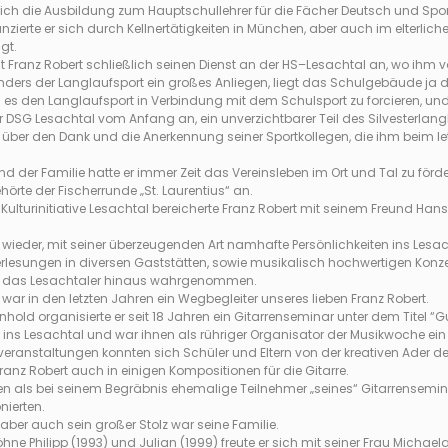
ßlich die Ausbildung zum Hauptschullehrer für die Fächer Deutsch und Spor
zierte er sich durch Kellnertätigkeiten in München, aber auch im elterliche
gt.
at Franz Robert schließlich seinen Dienst an der HS–Lesachtal an, wo ihm 
ders der Langlaufsport ein großes Anliegen, liegt das Schulgebäude ja dir
 es den Langlaufsport in Verbindung mit dem Schulsport zu forcieren, und 
r DSG Lesachtal vom Anfang an, ein unverzichtbarer Teil des Silvesterlan
ch über den Dank und die Anerkennung seiner Sportkollegen, die ihm beim le
nd der Familie hatte er immer Zeit das Vereinsleben im Ort und Tal zu förde
hörte der Fischerrunde „St. Laurentius“ an.
Kulturinitiative Lesachtal bereicherte Franz Robert mit seinem Freund Han
ieder, mit seiner überzeugenden Art namhafte Persönlichkeiten ins Lesac
lesungen in diversen Gaststätten, sowie musikalisch hochwertigen Konzert
 das Lesachtaler hinaus wahrgenommen.
 war in den letzten Jahren ein Wegbegleiter unseres lieben Franz Robert.
hold organisierte er seit 18 Jahren ein Gitarrenseminar unter dem Titel “Gui
e ins Lesachtal und war ihnen als rühriger Organisator der Musikwoche ein s
veranstaltungen konnten sich Schüler und Eltern von der kreativen Ader de
Franz Robert auch in einigen Kompositionen für die Gitarre.
ken als bei seinem Begräbnis ehemalige Teilnehmer „seines“ Gitarrensemi
nierten.
 aber auch sein großer Stolz war seine Familie.
hne Philipp (1993) und Julian (1999) freute er sich mit seiner Frau Michaela