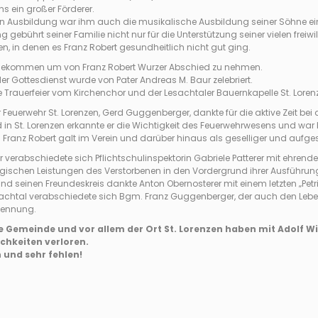
ns ein großer Förderer.
n Ausbildung war ihm auch die musikalische Ausbildung seiner Söhne ei
gebührt seiner Familie nicht nur für die Unterstützung seiner vielen freiwi
en, in denen es Franz Robert gesundheitlich nicht gut ging.
 gekommen um von Franz Robert Wurzer Abschied zu nehmen.
r Gottesdienst wurde von Pater Andreas M. Baur zelebriert.
e Trauerfeier vom Kirchenchor und der Lesachtaler Bauernkapelle St. Lor
uerwehr St. Lorenzen, Gerd Guggenberger, dankte für die aktive Zeit bei 
n St. Lorenzen erkannte er die Wichtigkeit des Feuerwehrwesens und war b
g. Franz Robert galt im Verein und darüber hinaus als geselliger und auf
 verabschiedete sich Pflichtschulinspektorin Gabriele Patterer mit ehrenden
gischen Leistungen des Verstorbenen in den Vordergrund ihrer Ausführun
und seinen Freundeskreis dankte Anton Obernosterer mit einem letzten „Petr
achtal verabschiedete sich Bgm. Franz Guggenberger, der auch den Leben
kennung.
ne Gemeinde und vor allem der Ort St. Lorenzen haben mit Adolf W
chkeiten verloren.
n und sehr fehlen!