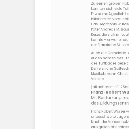
Zu seinen großen Hobb
konnten sich viele Tu
Er war maßgeblich bet
hilfsbereiter, voraus
Das Begräbnis wurde v
Pater Andreas M. Baur
Kerze, die sich im Lau
kannte – er war einer,
der Pfarrkirche St. Lo
Auch die Gemeinde Le
er den Namen des Tuf
des Tuffbades bezeic
Der feierliche Gottes
Musikobmann Christian
Vereine.
[attachment=0:125n
Franz-Robert Wu
Mit Bestürzung rea
des Bildungszentr
Franz Robert Wurzer w
unbeschwerte Jugen
Nach der Volksschulze
erfolgreich abschloss