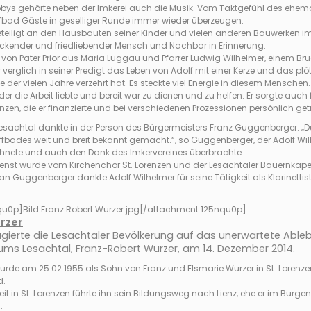
ys gehörte neben der Imkerei auch die Musik. Vom Taktgefühl des ehemali
ffbad Gäste in geselliger Runde immer wieder überzeugen.
eiligt an den Hausbauten seiner Kinder und vielen anderen Bauwerken im 
blickender und friedliebender Mensch und Nachbar in Erinnerung.
on Pater Prior aus Maria Luggau und Pfarrer Ludwig Wilhelmer, einem Bruder
 verglich in seiner Predigt das Leben von Adolf mit einer Kerze und das pl
fe der vielen Jahre verzehrt hat. Es steckte viel Energie in diesem Menschen.
 der die Arbeit liebte und bereit war zu dienen und zu helfen. Er sorgte auc
renzen, die er finanzierte und bei verschiedenen Prozessionen persönlich ge
sachtal dankte in der Person des Bürgermeisters Franz Guggenberger: „D
fbades weit und breit bekannt gemacht.“, so Guggenberger, der Adolf Wil
hnete und auch den Dank des Imkervereines überbrachte.
dienst wurde vom Kirchenchor St. Lorenzen und der Lesachtaler Bauernkap
 Guggenberger dankte Adolf Wilhelmer für seine Tätigkeit als Klarinettis
qu0p]
Bild Franz Robert Wurzer.jpg
[/attachment:125nqu0p]
rzer
gierte die Lesachtaler Bevölkerung auf das unerwartete Ablebe
ums Lesachtal, Franz-Robert Wurzer, am 14. Dezember 2014.
urde am 25.02.1955 als Sohn von Franz und Elsmarie Wurzer in St. Lorenze
d.
it in St. Lorenzen führte ihn sein Bildungsweg nach Lienz, ehe er im Burg
.