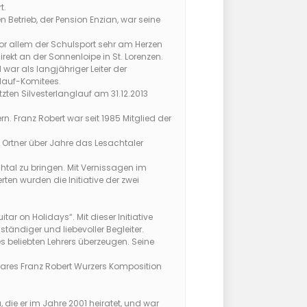
t.
n Betrieb, der Pension Enzian, war seine
vor allem der Schulsport sehr am Herzen
ekt an der Sonnenloipe in St. Lorenzen.
war als langjähriger Leiter der
glauf-Komitees.
tzten Silvesterlanglauf am 31.12.2013
rn. Franz Robert war seit 1985 Mitglied der
s Ortner über Jahre das Lesachtaler
htal zu bringen. Mit Vernissagen im
en wurden die Initiative der zwei
tar on Holidays“. Mit dieser Initiative
tändiger und liebevoller Begleiter.
s beliebten Lehrers überzeugen. Seine
nares Franz Robert Wurzers Komposition
, die er im Jahre 2001 heiratet, und war