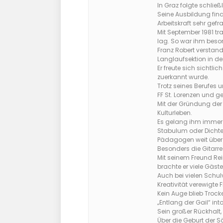
In Graz folgte schlie
Seine Ausbildung finan
Arbeitskraft sehr gefra
Mit September 1981 tr
lag. So war ihm beson
Franz Robert verstand
Langlaufsektion in de
Er freute sich sichtli
zuerkannt wurde.
Trotz seines Berufes u
FF St. Lorenzen und ge
Mit der Gründung der 
Kulturleben.
Es gelang ihm immer w
Stabulum oder Dichter
Pädagogen weit über
Besonders die Gitarre
Mit seinem Freund Rein
brachte er viele Gäst
Auch bei vielen Schul
Kreativität verewigte 
Kein Auge blieb Troc
„Entlang der Gail“ into
Sein großer Rückhalt,
Über die Geburt der Sö