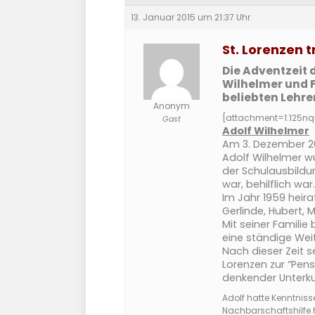
13. Januar 2015 um 21:37 Uhr
St. Lorenzen 
Die Adventzeit 
Wilhelmer und 
beliebten Lehre
Anonym
[attachment=1:125n
Gast
Adolf Wilhelmer
Am 3. Dezember 20
Adolf Wilhelmer wu
der Schulausbildu
war, behilflich war.
Im Jahr 1959 heira
Gerlinde, Hubert, 
Mit seiner Familie
eine ständige Wei
Nach dieser Zeit s
Lorenzen zur “Pens
denkender Unterk
Adolf hatte Kenntniss
Nachbarschaftshilfe he