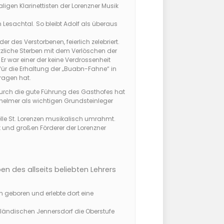
gen Klarinettisten der Lorenzner Musik
Lesachtal. So bleibt Adolf als überaus
 des Verstorbenen, feierlich zelebriert.
ötzliche Sterben mit dem Verlöschen der
 Er war einer der keine Verdrossenheit
h für die Erhaltung der „Buabn-Fahne“ in
tragen hat.
urch die gute Führung des Gasthofes hat
helmer als wichtigen Grundsteinleger
elle St. Lorenzen musikalisch umrahmt.
t und großen Förderer der Lorenzner
n des allseits beliebten Lehrers
n geboren und erlebte dort eine
enländischen Jennersdorf die Oberstufe