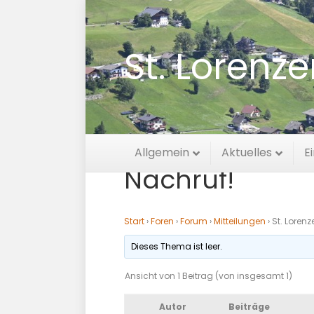
St. Lorenz
St. Lorenzen t
Allgemein
Aktuelles
E
Nachruf!
Start
›
Foren
›
Forum
›
Mitteilungen
›
St. Loren
Dieses Thema ist leer.
Ansicht von 1 Beitrag (von insgesamt 1)
Autor
Beiträge