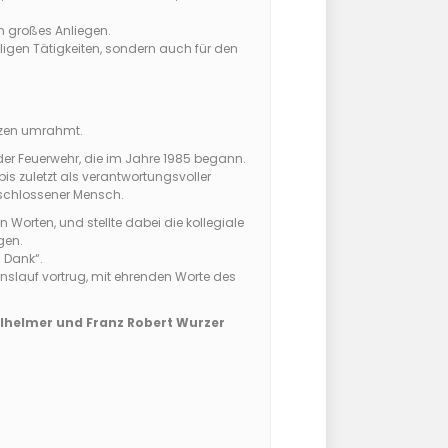
n großes Anliegen.
lligen Tätigkeiten, sondern auch für den
enzen umrahmt.
der Feuerwehr, die im Jahre 1985 begann.
is zuletzt als verantwortungsvoller
geschlossener Mensch.
 Worten, und stellte dabei die kollegiale
gen.
i Dank“.
slauf vortrug, mit ehrenden Worte des
ilhelmer und Franz Robert Wurzer