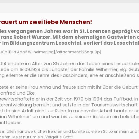
trauert um zwei liebe Menschen!
des vergangenen Jahres war in St. Lorenzen geprägt v
Franz Robert Wurzer. Mit dem ehemaligen Gastwirten
r im Bildungszentrum Lesachtal, verliert das Lesachta
qu0p]
Bild Adolf Wilhelmer.jpg
[/attachment:125nqu0p]
14 endete im Alter von 85 Jahren das Leben eines Lesachtale
rde am 18.09.1929 als Jüngster der Familie Wilhelmer, vlg. Grub
ng erlernte er die Lehre des Fassbinders, ehe er anschließend
tete er seine Frau Anna und freute sich mit ihr über die Geburt 
Manfred und Elke.
 bewirtschaftete er in der Zeit von 1970 bis 1994 das Tuffbad. In
terentwicklung bemüht und setzte in der Tourismuswirtschaft 
etzte sich Adolf nicht zur Ruhe. In mühevoller Arbeit baute er
ion Wilhelmer“ um und war bis zu seinem Ableben ein beliebter
unftgeber.
e in allen handwerklichen Berufen und konnte so vielen St. Lorenznern u
lfen. Meist nur um ein „Vergelt`s Gott“!