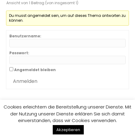
Ansicht von 1 Beitrag (von insgesamt 1)
Du musst angemeldet sein, um auf dieses Thema antworten zu
können.
Benutzername:
Passwort:
Angemeldet bleiben
Anmelden
Cookies erleichtern die Bereitstellung unserer Dienste. Mit
der Nutzung unserer Dienste erklären Sie sich damit
Impressum
Datenschutzrichtlinie
einverstanden, dass wir Cookies verwenden.
F
G
E
Akzeptieren