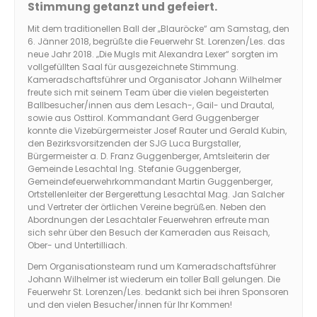
Stimmung getanzt und gefeiert.
Mit dem traditionellen Ball der „Blauröcke“ am Samstag, den
6. Jänner 2018, begrüßte die Feuerwehr St. Lorenzen/Les. das
neue Jahr 2018. „Die Mugls mit Alexandra Lexer“ sorgten im
vollgefüllten Saal für ausgezeichnete Stimmung.
Kameradschaftsführer und Organisator Johann Wilhelmer
freute sich mit seinem Team über die vielen begeisterten
Ballbesucher/innen aus dem Lesach-, Gail- und Drautal,
sowie aus Osttirol. Kommandant Gerd Guggenberger
konnte die Vizebürgermeister Josef Rauter und Gerald Kubin,
den Bezirksvorsitzenden der SJG Luca Burgstaller,
Bürgermeister a. D. Franz Guggenberger, Amtsleiterin der
Gemeinde Lesachtal Ing. Stefanie Guggenberger,
Gemeindefeuerwehrkommandant Martin Guggenberger,
Ortstellenleiter der Bergerettung Lesachtal Mag. Jan Salcher
und Vertreter der örtlichen Vereine begrüßen. Neben den
Abordnungen der Lesachtaler Feuerwehren erfreute man
sich sehr über den Besuch der Kameraden aus Reisach,
Ober- und Untertilliach.
Dem Organisationsteam rund um Kameradschaftsführer
Johann Wilhelmer ist wiederum ein toller Ball gelungen. Die
Feuerwehr St. Lorenzen/Les. bedankt sich bei ihren Sponsoren
und den vielen Besucher/innen für Ihr Kommen!