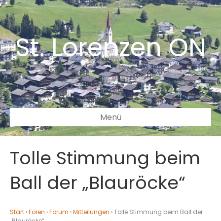
St. Lorenzen ON
Menü
Tolle Stimmung beim
Ball der „Blauröcke“
Start
›
Foren
›
Forum
›
Mitteilungen
›
Tolle Stimmung beim Ball der
„Blauröcke“