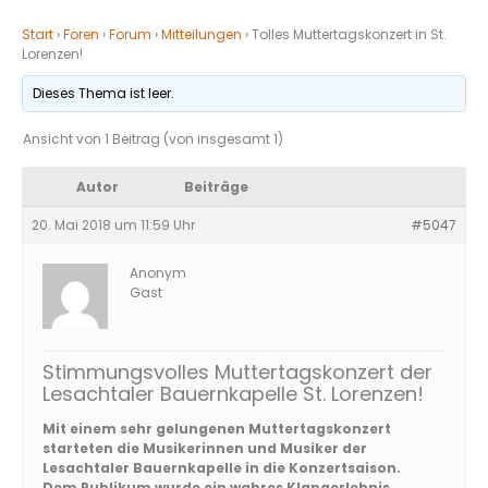
Start
›
Foren
›
Forum
›
Mitteilungen
›
Tolles Muttertagskonzert in St.
Lorenzen!
Dieses Thema ist leer.
Ansicht von 1 Beitrag (von insgesamt 1)
Autor
Beiträge
20. Mai 2018 um 11:59 Uhr
#5047
Anonym
Gast
Stimmungsvolles Muttertagskonzert der
Lesachtaler Bauernkapelle St. Lorenzen!
Mit einem sehr gelungenen Muttertagskonzert
starteten die Musikerinnen und Musiker der
Lesachtaler Bauernkapelle in die Konzertsaison.
Dem Publikum wurde ein wahres Klangerlebnis