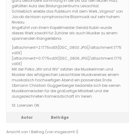
ganz besondere Stimmung in der bis auf den letzten Platz
gefüllten Aula des Bildungszentrums Lesachtal.
Schließlich erlebte das Publikum mit dem Werk „Virginia“ von
Jacob de Haan symphonische Blasmusik auf sehr hohem
Niveau.
Angeführt von ihrem Kapellmeister Gerald Kubin wurde
dieses Werk sowohl für Zuhörer als auch Musiker zu einem
spannenden Klangerlebnis.
[attachment=2:1775vd0t]
DSC_0800.JPG
[/attachment:1775
vd0t]
[attachment=0:1775vd0t]
DSC_0806.JPG
[/attachment:1775
vd0t]
Mit der Polka „Wir sind Wir“ setzten die Musikerinnen und
Musiker des erfolgreichen Lesachtaler Musikvereines einem
musikalisch hochwertigen Abend ein passendes Ende.
Obmann Christian Guggenberger bedankte sich bei seinen
Musikkameraden für die großartige Mitarbeit und der
ausgezeichneten Kameradschaft im Verein.
St. Lorenzen ON
Autor
Beiträge
Ansicht von 1 Beitrag (von insgesamt 1)