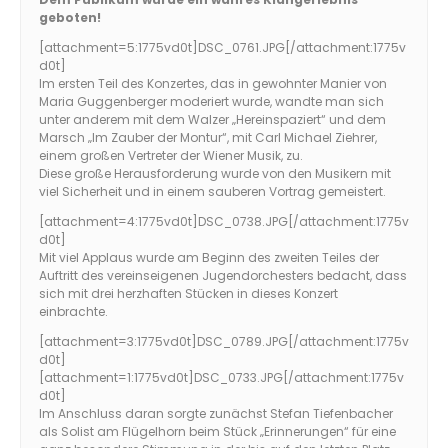
geboten!
[attachment=5:1775vd0t]
DSC_0761.JPG
[/attachment:1775v
d0t]
Im ersten Teil des Konzertes, das in gewohnter Manier von
Maria Guggenberger moderiert wurde, wandte man sich
unter anderem mit dem Walzer „Hereinspaziert“ und dem
Marsch „Im Zauber der Montur“, mit Carl Michael Ziehrer,
einem großen Vertreter der Wiener Musik, zu.
Diese große Herausforderung wurde von den Musikern mit
viel Sicherheit und in einem sauberen Vortrag gemeistert.
[attachment=4:1775vd0t]
DSC_0738.JPG
[/attachment:1775v
d0t]
Mit viel Applaus wurde am Beginn des zweiten Teiles der
Auftritt des vereinseigenen Jugendorchesters bedacht, dass
sich mit drei herzhaften Stücken in dieses Konzert
einbrachte.
[attachment=3:1775vd0t]
DSC_0789.JPG
[/attachment:1775v
d0t]
[attachment=1:1775vd0t]
DSC_0733.JPG
[/attachment:1775v
d0t]
Im Anschluss daran sorgte zunächst Stefan Tiefenbacher
als Solist am Flügelhorn beim Stück „Erinnerungen“ für eine