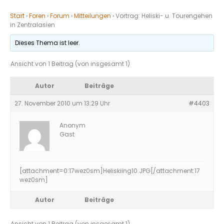
Start
›
Foren
›
Forum
›
Mitteilungen
›
Vortrag: Heliski- u. Tourengehen
in Zentralasien
Dieses Thema ist leer.
Ansicht von 1 Beitrag (von insgesamt 1)
Autor
Beiträge
27. November 2010 um 13:29 Uhr
#4403
Anonym
Gast
[attachment=0:17wez0sm]
Heliskiing10.JPG
[/attachment:17
wez0sm]
Autor
Beiträge
Ansicht von 1 Beitrag (von insgesamt 1)