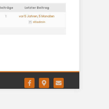
Beiträge
Letzter Beitrag
1
vor 5 Jahren, 5 Monaten
stladmin
F
G
E
a
o
m
c
o
a