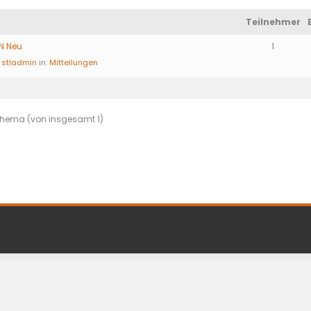
Teilnehmer
ON Neu
1
stladmin
in:
Mitteilungen
 Thema (von insgesamt 1)