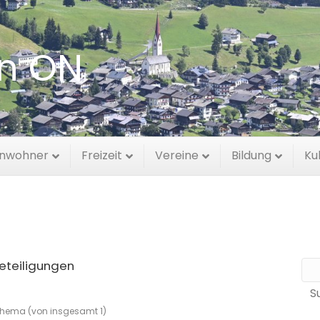
en ON
inwohner
Freizeit
Vereine
Bildung
Ku
teiligungen
 Thema (von insgesamt 1)