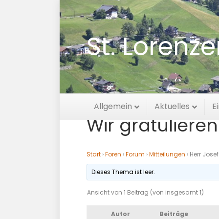
St. Lorenz
Herr Josef Lex
Allgemein
Aktuelles
E
Wir gratulieren
Start
›
Foren
›
Forum
›
Mitteilungen
›
Herr Josef
Dieses Thema ist leer.
Ansicht von 1 Beitrag (von insgesamt 1)
Autor
Beiträge