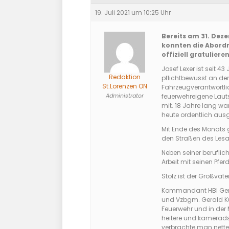
19. Juli 2021 um 10:25 Uhr
Bereits am 31. De
konnten die Abordnu
offiziell gratulieren
Josef Lexer ist seit 4
Redaktion
pflichtbewusst an den
St.Lorenzen ON
Fahrzeugverantwortlic
Administrator
feuerwehreigene Lautsp
mit. 18 Jahre lang wa
heute ordentlich ausg
Mit Ende des Monats g
den Straßen des Lesa
Neben seiner beruflic
Arbeit mit seinen Pferd
Stolz ist der Großvate
Kommandant HBI Gerd
und Vzbgm. Gerald Kubi
Feuerwehr und in der M
heitere und kameradsc
verbrachte man nette,