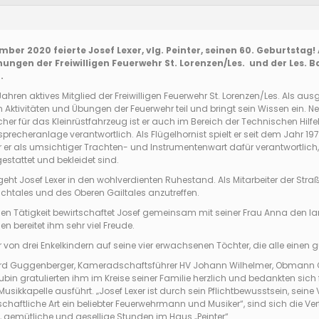
zember 2020
feierte Josef Lexer, vlg. Peinter, seinen 60. Geburtst
ngen der Freiwilligen Feuerwehr St. Lorenzen/Les. und der Les. Ba
.
3 Jahren aktives Mitglied der Freiwilligen Feuerwehr St. Lorenzen/Les. Als au
 Aktivitäten und Übungen der Feuerwehr teil und bringt sein Wissen ein. Ne
her für das Kleinrüstfahrzeug ist er auch im Bereich der Technischen Hilfe
recheranlage verantwortlich. Als Flügelhornist spielt er seit dem Jahr 197
r er als umsichtiger Trachten- und Instrumentenwart dafür verantwortlich
estattet und bekleidet sind.
eht Josef Lexer in den wohlverdienten Ruhestand. Als Mitarbeiter der Straß
chtales und des Oberen Gailtales anzutreffen.
hen Tätigkeit bewirtschaftet Josef gemeinsam mit seiner Frau Anna den lan
en bereitet ihm sehr viel Freude.
r von drei Enkelkindern auf seine vier erwachsenen Töchter, die alle einen
 Guggenberger, Kameradschaftsführer HV Johann Wilhelmer, Obmann Ch
n gratulierten ihm im Kreise seiner Familie herzlich und bedankten sich für
usikkapelle ausführt. „Josef Lexer ist durch sein Pflichtbewusstsein, seine
haftliche Art ein beliebter Feuerwehrmann und Musiker“, sind sich die Ver
 gemütliche und gesellige Stunden im Haus „Peinter“.