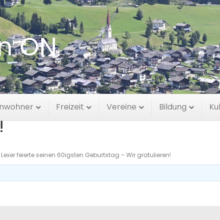
en ON
er feierte seinen 60igste
inwohner
Freizeit
Vereine
Bildung
Ku
!
 Lexer feierte seinen 60igsten Geburtstag – Wir gratulieren!