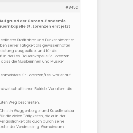
#8452
ag! Aufgrund der Corona-Pandemie
uernkapelle St. Lorenzen erst jetzt
sgebildeter Kraftfahrer und Funker nimmt er
ben seiner Tätigkeit als gewissenhafter
leistung ausgebildet und für die
6 in der Les. Bauernkapelle St. Lorenzen
, dass die Musikerinnen und Musiker
enmeisterei St. Lorenzen/Les. war er auf
dwirtschaftlichen Betrieb. Vor allem die
 guten Weg beschreiten.
ristin Guggenberger und Kapellmeister
 die vielen Tätigkeiten, die er in der
 Verlässlichkeit als auch durch seine
treter der Vereine einig. Gemeinsam