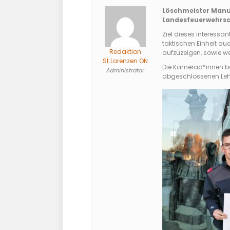
Löschmeister Manu
Landesfeuerwehrsch
Ziel dieses interessa
taktischen Einheit a
Redaktion
aufzuzeigen, sowie w
St.Lorenzen ON
Die Kamerad*innen be
Administrator
abgeschlossenen Lehr