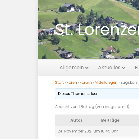
St. Lorenz
Zugskommandan
Allgemein
Aktuelles
E
Start
›
Foren
›
Forum
›
Mitteilungen
›
Zugskomm
Dieses Thema ist leer.
Ansicht von 1 Beitrag (von insgesamt 1)
Autor
Beiträge
24. November 2021 um 16:45 Uhr